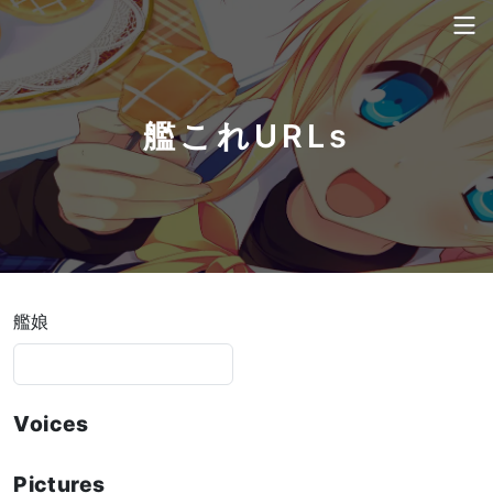
艦これURLs
艦娘
Voices
Pictures