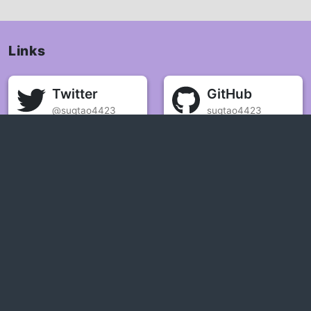
Links
Twitter
GitHub
@sugtao4423
sugtao4423
YouTube
Instagram
@sugtao4423.
@sugtao4423
Steam
Blog
sugtao4423
©
2015
@sugtao4423