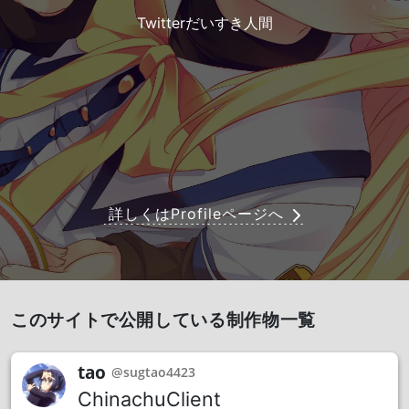
Twitterだいすき人間
詳しくはProfileページへ
このサイトで公開している制作物一覧
tao
@sugtao4423
ChinachuClient