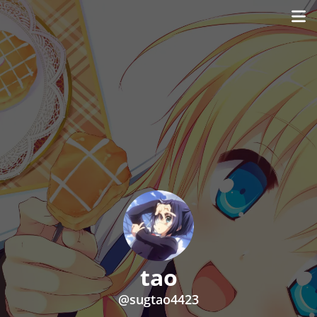
tao
@sugtao4423